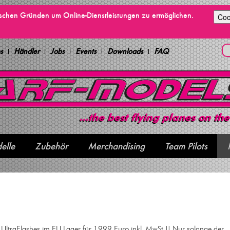
ischen Gründen um Online-Dienstleistungen zu ermöglichen.
Coo
s
Händler
Jobs
Events
Downloads
FAQ
elle
Zubehör
Merchandising
Team Pilots
 UltraFlashes im EU Lager für 1999 Euro inkl. MwSt !! Nur solange der