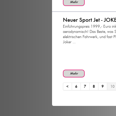
Mehr
Neuer Sport Jet - JOK
Einführungspreis 1999,- Euro inkl
aerodynamisch! Das Beste, was Si
elektrischen Fahrwerk, und fast P
Joker ...
Mehr
<
6
7
8
9
10