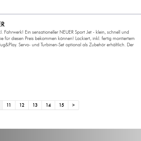
ER
. Fahrwerk! Ein sensationeller NEUER Sport Jet - klein, schnell und
e für diesen Preis bekommen können! Lackiert, inkl. fertig montiertem
lug&Play. Servo- und Turbinen-Set optional als Zubehör erhältlich. Der
11
12
13
14
15
>