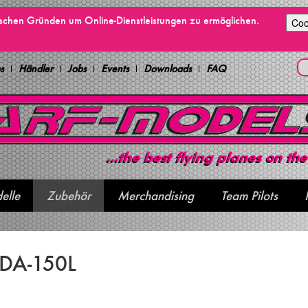
ischen Gründen um Online-Dienstleistungen zu ermöglichen.
Coo
s
Händler
Jobs
Events
Downloads
FAQ
elle
Zubehör
Merchandising
Team Pilots
t DA-150L