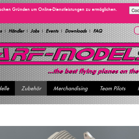
ischen Gründen um Online-Dienstleistungen zu ermöglichen.
Coo
s
Händler
Jobs
Events
Downloads
FAQ
elle
Zubehör
Merchandising
Team Pilots