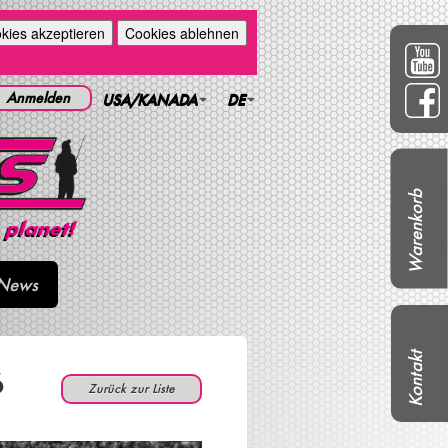
kies akzeptieren
Cookies ablehnen
Anmelden
USA/KANADA
DE
Warenkorb
News
Kontakt
6
Zurück zur Liste