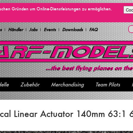
ischen Gründen um Online-Dienstleistungen zu ermöglichen.
Coo
s
Händler
Jobs
Events
Downloads
FAQ
elle
Zubehör
Merchandising
Team Pilots
rical Linear Actuator 140mm 63:1 