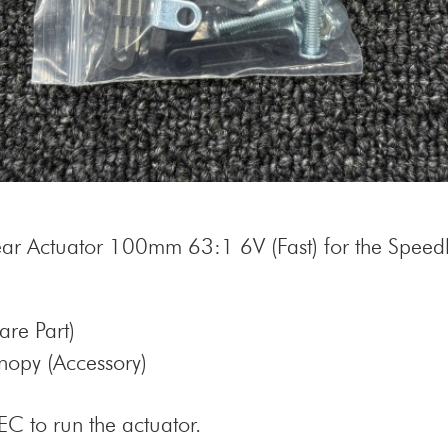
near Actuator 100mm 63:1 6V (Fast) for the Speed
re Part)
opy (Accessory)
EC to run the actuator.