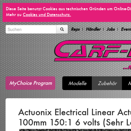
Diese Seite benutzt Cookies aus technischen Gründen um Online-Di
Mehr zu
Cookies und Datenschutz.
Reps
Händler
Jobs
Event
MyChoice Program
Modelle
Zubehör
M
Actuonix Electrical Linear Ac
100mm 150:1 6 volts (Sehr 